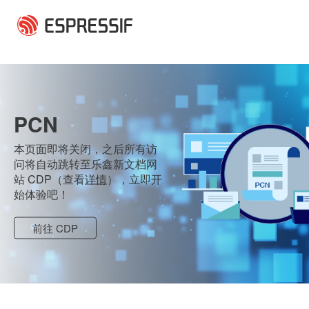
跳转到主要内容
PCN
本页面即将关闭，之后所有访
问将自动跳转至乐鑫新文档网
站 CDP（查看
详情
），立即开
始体验吧！
前往 CDP