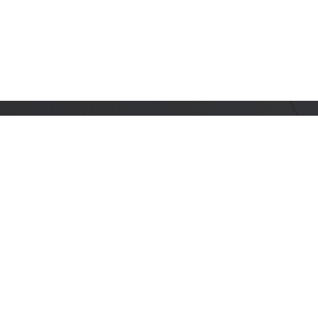
订阅乐鑫动态
及时获取有关 AIoT 行业创新、产品上市、市场活动、文
档更新、PCN 通知、软硬件公告等最新信息。
订阅
产品
开发者社区